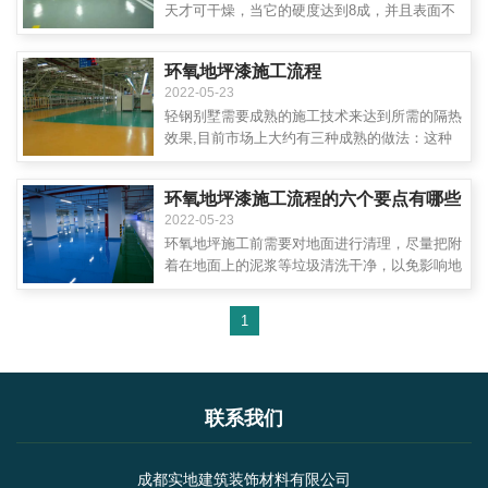
天才可干燥，当它的硬度达到8成，并且表面不
发粘、没有明显气泡，即可开始验收。
环氧地坪漆施工流程
2022-05-23
轻钢别墅需要成熟的施工技术来达到所需的隔热
效果,目前市场上大约有三种成熟的做法：这种
施工实践是通过使用混合砂浆接近保温材料在外
墙或锚索将保温材料连接到外墙上, 然后通过擦
环氧地坪漆施工流程的六个要点有哪些
拭防裂砂浆,压力进入网布作为保护层,然后开始
2022-05-23
擦拭灰尘的最后一次做外墙完成。
环氧地坪施工前需要对地面进行清理，尽量把附
着在地面上的泥浆等垃圾清洗干净，以免影响地
坪的平整度。
1
联系我们
成都实地建筑装饰材料有限公司